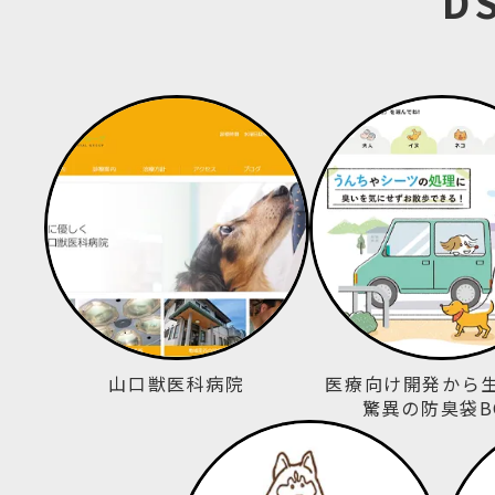
D
山口獣医科病院
医療向け開発から
驚異の防臭袋B