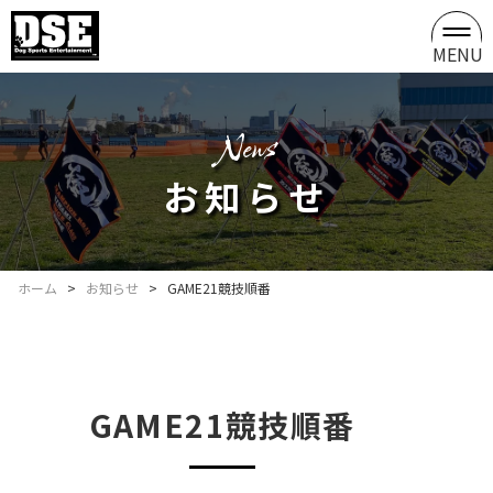
MENU
news
お知らせ
ホーム
>
お知らせ
>
GAME21競技順番
GAME21競技順番