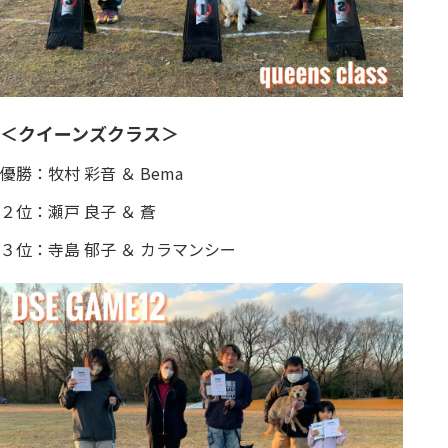
＜クイーンズクラス＞
優勝：牧村 彩音 ＆ Bema
２位：瀬戸 良子 ＆ 蒼
３位：寺島 郁子 ＆ カラマンシー