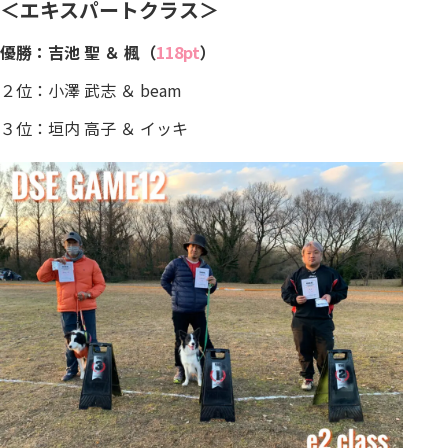
＜エキスパートクラス＞
優勝：吉池 聖 ＆ 楓（
118pt
）
２位：小澤 武志 ＆ beam
３位：垣内 高子 ＆ イッキ