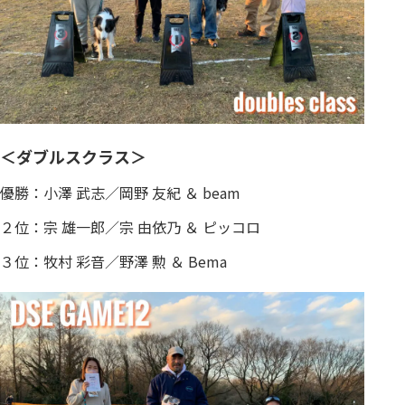
＜ダブルスクラス＞
優勝：小澤 武志／岡野 友紀 ＆ beam
２位：宗 雄一郎／宗 由依乃 ＆ ピッコロ
３位：牧村 彩音／野澤 勲 ＆ Bema