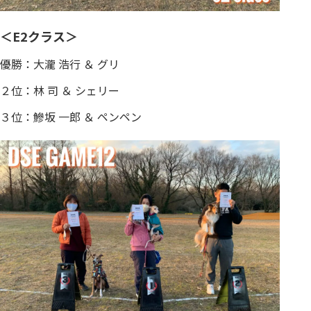
＜E2クラス＞
優勝：大瀧 浩行 ＆ グリ
２位：林 司 ＆ シェリー
３位：鰺坂 一郎 ＆ ペンペン