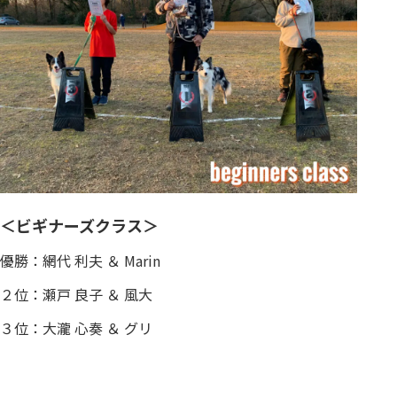
＜ビギナーズクラス＞
優勝：網代 利夫 ＆ Marin
２位：瀬戸 良子 ＆ 風大
３位：大瀧 心奏 ＆ グリ