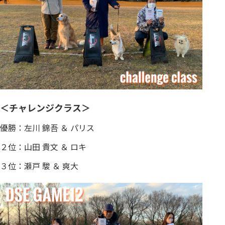
＜チャレンジクラス＞
優勝：左川 錦吾 ＆ パリス
２位：山田 貴文 ＆ ロキ
３位：瀬戸 駿 ＆ 爽大