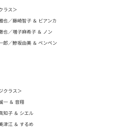
クラス＞
雅也／藤崎智子 ＆ ビアンカ
徹也／増子麻希子 ＆ ノン
一郎／鰺坂由美 ＆ ペンペン
ジクラス＞
一 ＆ 音翔
真知子 ＆ シエル
美津江 ＆ するめ