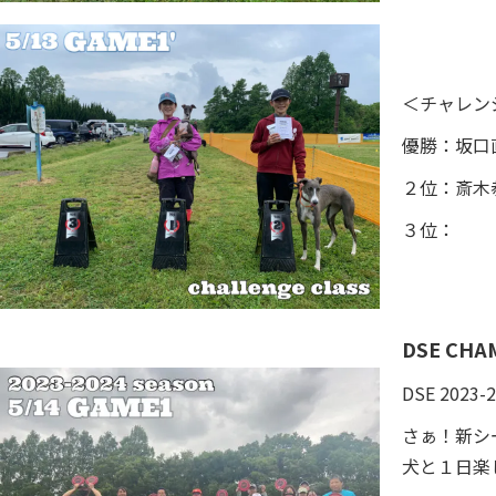
＜チャレン
優勝：坂口直
２位：斎木恭子
３位：
DSE CHA
DSE 20
さぁ！新シ
犬と１日楽