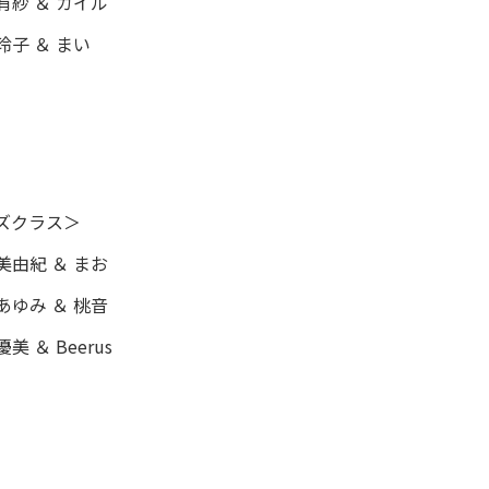
有紗 ＆ カイル
子 ＆ まい
ズクラス＞
美由紀 ＆ まお
あゆみ ＆ 桃音
 ＆ Beerus