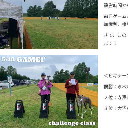
設営時間か
前日ゲーム
加権利、権
さて、この
ます！
＜ビギナー
優勝：斎木恭子
２位：寺澤直剛
３位：大沼由