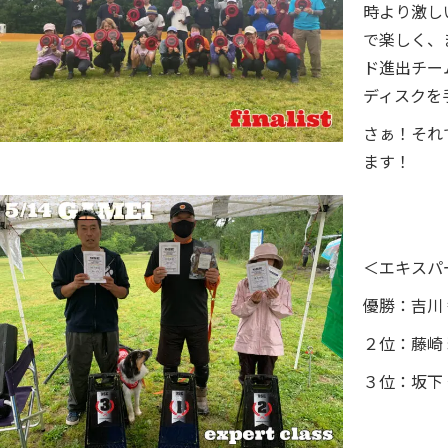
時より激し
で楽しく、
ド進出チー
ディスクを
さぁ！それ
ます！
＜エキスパ
優勝：吉川 
２位：藤崎 
３位：坂下 