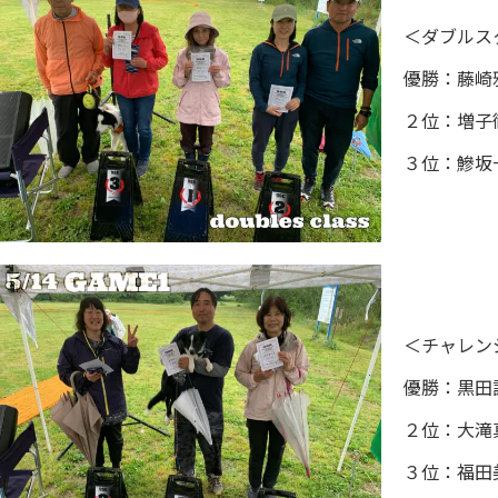
＜ダブルス
優勝：藤崎
２位：増子
３位：鰺坂
＜チャレン
優勝：黒田誠
２位：大滝
３位：福田