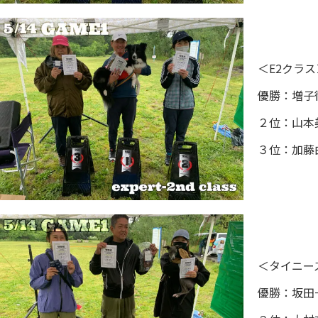
＜E2クラス
優勝：増子徹
２位：山本
３位：加藤由
＜タイニー
優勝：坂田