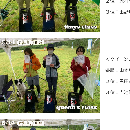
２位：大村
３位：出野玲
＜クイーン
優勝：山本
２位：黒田
３位：吉池優美