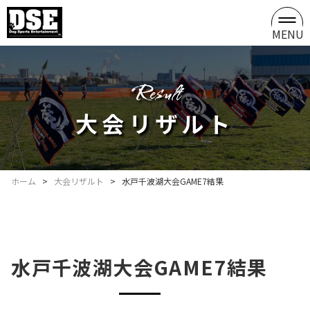
MENU
result
大会リザルト
ホーム
>
大会リザルト
>
水戸千波湖大会GAME7結果
水戸千波湖大会GAME7結果