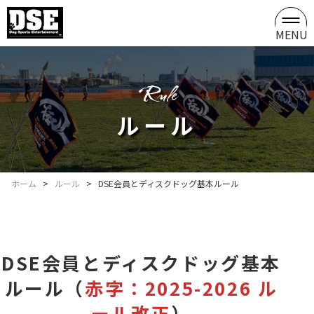
MENU
rule
ルール
ホーム
>
ルール
>
DSE会員とディスクドッグ基本ルール
DSE会員とディスクドッグ基本
ルール（
赤字：2025-2026 ル
ール改正
）