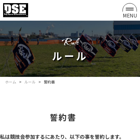
MENU
rule
ルール
ホーム
>
ルール
>
誓約書
誓約書
私は競技会参加するにあたり、以下の事を誓約します。